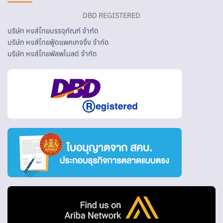
DBD REGISTERED
บริษัท หงส์ไทยบรรจุภัณฑ์ จำกัด
บริษัท หงส์ไทยฟู้ดแพคเกจจิ้ง จำกัด
บริษัท หงส์ไทยพัลพโมลด์ จำกัด