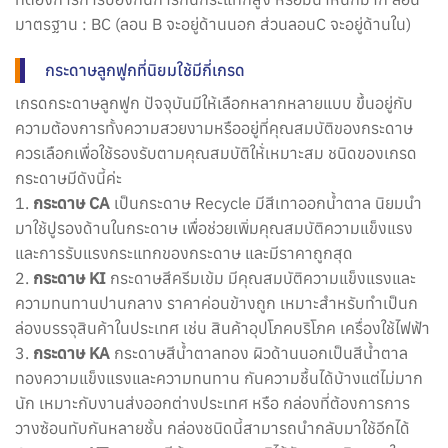
มาตรฐาน : BC (ลอน B จะอยู่ด้านนอก ส่วนลอนC จะอยู่ด้านใน)
กระดาษลูกฟูกที่นิยมใช้มีกี่เกรด
เกรดกระดาษลูกฟูก ปัจจุบันมีให้เลือกหลากหลายแบบ ขึ้นอยู่กับ
ความต้องการทั้งความสวยงามหรืออยู่ที่คุณสมบัติของกระดาษ
ควรเลือกเพื่อใช้รองรับตามคุณสมบัติให้่เหมาะสม ชนิดของเกรด
กระดาษมีดังนี้ค่ะ
1.
กระดาษ CA
เป็นกระดาษ Recycle มีสีเทาออกน้ำตาล นิยมนำ
มาใช้ปูรองด้านในกระดาษ เพื่อช่วยเพิ่มคุณสมบัติความแข็งแรง
และการรับแรงกระแทกของกระดาษ และมีราคาถูกสุด
2.
กระดาษ KI
กระดาษสีครีมเข้ม มีคุณสมบัติความแข็งแรงและ
ความทนทานปานกลาง ราคาค่อนข้างถูก เหมาะสำหรับทำเป็นก
ล่องบรรจุสินค้าในประเทศ เช่น สินค้าอุปโภคบริโภค เครื่องใช้ไฟฟ้า
3.
กระดาษ KA
กระดาษสีน้ำตาลทอง ผิวด้านนอกเป็นสีน้ำตาล
ทองความแข็งแรงและความทนทาน กันความชื้นได้บ้างแต่ไม่มาก
นัก เหมาะกับงานส่งออกต่างประเทศ หรือ กล่องที่ต้องการการ
วางซ้อนทับกันหลายชั้น กล่องชนิดนี้สามารถนำกลับมาใช้อีกได้