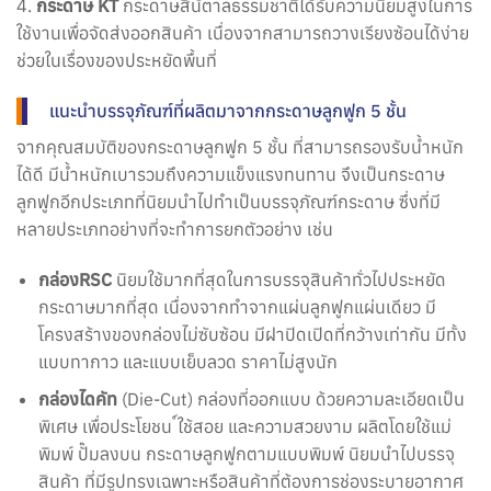
4.
กระดาษ KT
กระดาษสีน้ตาลธรรมชาติได้รับความนิยมสูงในการ
ใช้งานเพื่อจัดส่งออกสินค้า เนื่องจากสามารถวางเรียงซ้อนได้ง่าย
ช่วยในเรื่องของประหยัดพื้นที่
แนะนำบรรจุภัณฑ์ที่ผลิตมาจากกระดาษลูกฟูก 5 ชั้น
จากคุณสมบัติของกระดาษลูกฟูก 5 ชั้น ที่สามารถรองรับน้ำหนัก
ได้ดี มีน้ำหนักเบารวมถึงความแข็งแรงทนทาน จึงเป็นกระดาษ
ลูกฟูกอีกประเภทที่นิยมนำไปทำเป็นบรรจุภัณฑ์กระดาษ ซึ่งที่มี
หลายประเภทอย่างที่จะทำการยกตัวอย่าง เช่น
กล่องRSC
นิยมใช้มากที่สุดในการบรรจุสินค้าทั่วไปประหยัด
กระดาษมากที่สุด เนื่องจากทำจากแผ่นลูกฟูกแผ่นเดียว มี
โครงสร้างของกล่องไม่ซับซ้อน มีฝาปิดเปิดที่กว้างเท่ากัน มีทั้ง
แบบทากาว และแบบเย็บลวด ราคาไม่สูงนัก
กล่องไดคัท
(Die-Cut) กล่องที่ออกแบบ ด้วยความละเอียดเป็น
พิเศษ เพื่อประโยชน ์ใช้สอย และความสวยงาม ผลิตโดยใช้แม่
พิมพ์ ปั๊มลงบน กระดาษลูกฟูกตามแบบพิมพ์ นิยมนำไปบรรจุ
สินค้า ที่มีรูปทรงเฉพาะหรือสินค้าที่ต้องการช่องระบายอากาศ