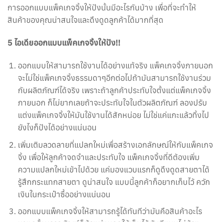
การออกแบบแพ็คเกจจิ้งให้ปังนั้นมีอะไรกันบ้าง เพื่อที่จะทำให้
สินค้าของคุณน่าสนใจและดึงดูดลูกค้าได้มากที่สุด
5 ไอเดียออกแบบแพ็คเกจจิ้งให้ปัง!!
ออกแบบให้สามารถใช้งานได้อย่างแท้จริง แพ็คเกจจิ้งภายนอก
จะไม่ใช่แพ็คเกจจิ้งธรรมดาๆอีกต่อไปถ้ามันสามารถใช้งานร่วม
กับผลิตภัณฑ์ได้จริง เพราะถ้าลูกค้าประทับใจตั้งแต่แพ็คเกจจิ้ง
ภายนอก ก็ไม่ยากเลยถ้าจะประทับใจในตัวผลิตภัณฑ์ ลองปรับ
แต่งแพ็คเกจจิ้งให้มันใช้งานได้สักหน่อย ไม่ใช่แค่แกะแล้วทิ้งไป
ยังไงก็ปังได้อย่างแน่นอน
เพิ่มเติมลวดลายที่แปลกใหม่เพื่อสร้างเอกลักษณ์ให้กับแพ็คเกจ
จิ้ง เพื่อให้ลูกค้าจดจำและประทับใจ แพ็คเกจจิ้งที่ดีต้องเพิ่ม
ความแปลกใหม่เข้าไปด้วย แค่มองแวบแรกก็ดูดึงดูดสายตาได้
รู้สึกกระแทกสายตา ดูน่าสนใจ แบบนี้ลูกค้าก็อยากเก็บไว้ ควัก
เงินในกระเป๋าซื้ออย่างแน่นอน
ออกแบบแพ็คเกจจิ้งให้สามารถรู้ได้ทันทีว่ามันคือสินค้าอะไร