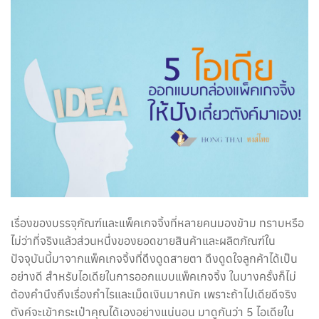
เรื่องของบรรจุภัณฑ์และแพ็คเกจจิ้งที่หลายคนมองข้าม ทราบหรือ
ไม่ว่าที่จริงแล้วส่วนหนึ่งของยอดขายสินค้าและผลิตภัณฑ์ใน
ปัจจุบันนี้มาจากแพ็คเกจจิ้งที่ดึงดูดสายตา ดึงดูดใจลูกค้าได้เป็น
อย่างดี สำหรับไอเดียในการออกแบบแพ็คเกจจิ้ง ในบางครั้งก็ไม่
ต้องคำนึงถึงเรื่องกำไรและเม็ดเงินมากนัก เพราะถ้าไปเดียดีจริง
ตังค์จะเข้ากระเป๋าคุณได้เองอย่างแน่นอน มาดูกันว่า 5 ไอเดียใน