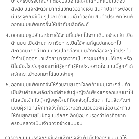
บางครั้งบรรจุภัณฑ์ก็ต้องบ่งบอกให้เห็นได้ทันทีแบบไม่ต้อง
สงสัย มันจะสะดวกมากขึ้นยกตัวอย่างเช่น สินค้าปลากระป๋องที่
มีบรรจุภัณฑ์เป็นรูปปลาอัดแน่นเข้าด้วยกัน สินค้าประเภทไหนก็
ออกแบบแพ็คเกจจิ้งให้เข้ากับผลิตภัณฑ์
ออกแบบรูปลักษณ์การใช้งานที่แปลกไปจากเดิม อย่างเช่น เปิด
ด้านบน เปิดด้านล่าง หรือการเปิดใช้งานที่ดูแปลกออกไป
สะดวกมากกว่าเดิม การเปิดกล่องขนมสักกล่องจะดูน่าประทับ
ใจถ้าเปิดออกมาแล้วสามารถวางเป็นภาชนะใส่ขนมได้เลย หรือ
ดีไซน์อะไรเจ๋งๆออกมาให้รู้ลูกค้ารู้สึกประหลาดใจ แบบนี้ลูกค้าก็
ควักกระเป๋าออกมาได้แบบง่ายๆ
ออกแบบแพ็คเกจจิ้งให้ร่วมสมัย เอาใจลูกค้าแบบเจาะกลุ่ม ถ้า
เป็นสินค้าและผลิตภัณฑ์สำหรับผู้หญิงก็เพียงแค่ออกแบบมาให้
ทันสมัยเข้ากับผู้หญิงยุคใหม่ที่ถือแล้วดูไม่ขัดตา กับผลิตภัณฑ์
แบบผู้ชายที่แพ็คเกจจิ้งก็ควรจะออกแนวบอยๆหน่อย และตาม
ให้ทันยุคสมัยในปัจจุบันอีกสักเล็กน้อย รับรองว่าใครก็อยาก
ครอบครองเป็นเจ้าของอย่างแน่นอน
การออกแบบบรรจุภัณฑ์และแพ็คเกจจิ้ง ถ้าตั้งใจออกแบบมาให้