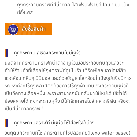
ถุงกระดาษคราฟท์สีน้ำตาล ใส่เฟรนฟรายส์ โดนัท ขนมปัง
ฝรั่งเศส
สั่งซื้อสินค้า
ถุงกระดาษ / ซองกระดาษไม่มีหูหิ้ว
ผลิตจากกระดาษคราฟท์น้ำตาล หูหิ้วเมื่อประกอบกับถุงแล้วจะ
ทำให้ร้านค้าที่เลือกใช้ถุงคราฟท์ดูเป็นร้านที่รักษ์โลก เอาใจใส่สิ่ง
แวดล้อม คลีนๆ มินิมอล และด้วยปัญหาโลกร้อนในปัจจุบันจึงมีการ
รณรงค์ลดใช้ถุงพลาสติกด้วยการใช้ถุงผ้าแทน ถุงกระดาษหูหิ้วก็
เป็นอีกทางเลือกหนึ่ง เพราะสามารถนับกลับมาใช้ใหม่ได้ ใช้ซ้ำได้
ย่อยสลายได้ ถุงกระดาษหูหิ้ว มีให้เลืกหลายไซส์ หลากสีสัน หรือจะ
เป็นสีน้ำตาลคราฟท์
ถุงกระดาษคราฟท์ มีหูหิ้ว ใช้ใส่อะไรได้บ้าง
วัตถุดิบกระดาษที่ใช้ สีกระดาษที่ใช้ปลอดภัย(flexo water based)