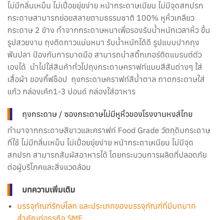
ไม่มีกลิ่นเหม็น ไม่เปื่อยยุ่ยง่าย หน้ากระดาษเนียน ไม่มีจุดสกปรก
กระดาษสามารถย่อยสลายตามธรรมชาติ 100% หูหิ้วเกลียว
กระดาษ 2 ข้าง ทำจากกระดาษหนาเพื่อรองรับน้ำหนักเวลาหิ้ว ขึ้น
รูปสวยงาม ถุงติดกาวแน่นหนา รับน้ำหนักได้ดี รูปแบบปากถุง
ฟันปลา ป้องกันการบาดมือ สามารถนำสติ๊กเกอร์ติดแบรนต์ตัว
เองได้ นำไปใส่สินค้าทั่วไปถุงกระดาษคราฟท์แบบสีสันต่างๆ ใส่
เสื้อผ้า ของกิ๊ฟช็อป ถุงกระดาษคราฟท์สีน้ำตาล ถาดกระดาษใส่
แก้ว กล่องเค้ก1-3 ปอนด์ กล่องใส่อาหาร
ถุงกระดาษ / ซองกระดาษไม่มีหูหิ้วของโรงงานหงส์ไทย
ทำมาจากกระดาษสีขาวและคราฟท์ Food Grade วัตถุดิบกระดาษ
ที่ใช้ ไม่มีกลิ่นเหม็น ไม่เปื่อยยุ่ยง่าย หน้ากระดาษเนียน ไม่มีจุด
สกปรก สามารถสัมผัสอาหารได้ โดยกระบวนการผลิตที่ปลอดภัย
ต่อผู้บริโภคและสิ่งแวดล้อม
บทความเพิ่มเติม
บรรจุภัณฑ์รักษ์โลก และประเภทของบรรจุภัณฑ์ที่มีบทบาท
สำคัญต่อธุรกิจ SME