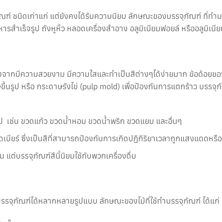
ัณฑ์ ชนิดเก่าแก่ แต่ยังคงได้รับความนิยม ลักษณะของบรรจุภัณฑ์ ที่ท
าหารสำเร็จรูป ถังหูหิ้ว หลอดเครื่องสำอาง อลูมิเนียมฟอยล์ หรืออลูมิเ
นื่องจากมีความสวยงาม มีความใสและทำเป็นสีต่างๆได้ง่ายมาก ข้อด้อยขอ
าษขึ้นรูป หรือ กระดาษรังไข่ (pulp mold) เพื่อป้องกันการแตกร้าว บรรจุภั
่วไป เช่น ขวดแก้ว ขวดน้ำหอม ขวดน้ำพริก ขวดแยม และอื่นๆ
เบียร์ ซึ่งเป็นสีที่สามารถป้องกันการเกิดปฏิกิริยาเวลาถูกแสงแดดหรื
 แต่บรรจุภัณฑ์สีนี้นิยมใช้กับพวกเครื่องดื่ม
บรรจุภัณฑ์ได้หลากหลายรูปแบบ ลักษณะของไม้ที่ใช้ทำบรรจุภัณฑ์ ได้แก่