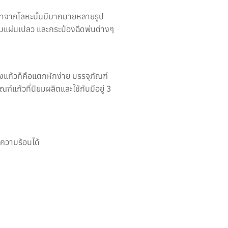
ำมาจากโลหะนั้นมีมากมายหลายรูป
นียมแผ่นเปลว และกระป๋องฉีดพ่นต่างๆ
งแก้วก็คือแตกหักง่าย บรรจุภัณฑ์
ณฑ์แก้วที่นิยมผลิตและใช้กันมีอยู่ 3
อความร้อนได้