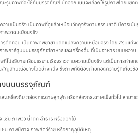
ะรูปภาพที่จะใช้กับบรรจุภัณฑ์ นักออกแบบจะเลือกใช้รูปภาพโดยแยก
ามเป็นจริง เป็นภาพที่ดูแล้วเหมือนวัตถุจริงตามธรรมชาติ มีการเน้นรู
ือภาพวาดเหมือนจริง
ารตัดทอน เป็นภาพที่พยายามดัดแปลงความเหมือนจริง โดยเสริมแต่งตัด
่น รูปภาพการ์ตูนบนบรรจุภัณฑ์อาหารและเครื่องดื่ม ที่เป็นอาหาร ขนมหวา
าพที่ไม่อธิบายหรือบรรยายเรื่องราวตามความเป็นจริง แต่เป็นการถ่ายทอ
ัญลักษณ์อย่างใดอย่างหนึ่ง ซึ่งภาพที่ดีต้องถ่ายทอดความรู้ที่เกี่ยวข
ดงบนบรรจุภัณฑ์
ละเครื่องดื่ม กล่องกระดาษลูกฟูก หรือกล่องกระดาษแข็งทั่วไป สามารถ
จ เช่น ภาพวิว น้ำตก ลำธาร หรือดอกไม้
เช่น ภาพปีศาจ ภาพสัตว์ร้าย หรือภาพุอุบัติเหตุ